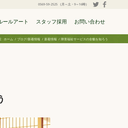
0569-59-2525 （月～土・9～16時）
ルールアート
スタッフ採用
お問い合わせ
:
ホーム
/
ブログ/新着情報
/
新着情報
/
障害福祉サービスの全貌を知ろう
う